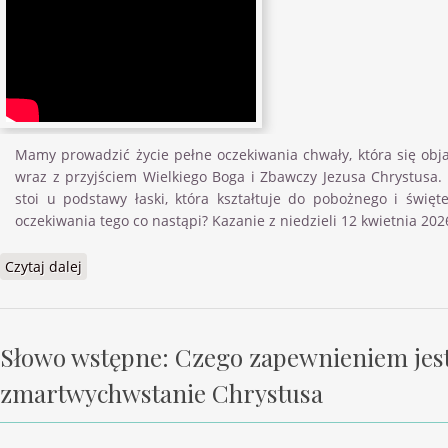
Mamy prowadzić życie pełne oczekiwania chwały, która się obj
wraz z przyjściem Wielkiego Boga i Zbawczy Jezusa Chrystusa.
stoi u podstawy łaski, która kształtuje do pobożnego i święt
oczekiwania tego co nastąpi? Kazanie z niedzieli 12 kwietnia 202
Czytaj dalej
wpis List do Tytusa: Który wydał siebie za nas Tt 2:14
Słowo wstępne: Czego zapewnieniem jes
zmartwychwstanie Chrystusa