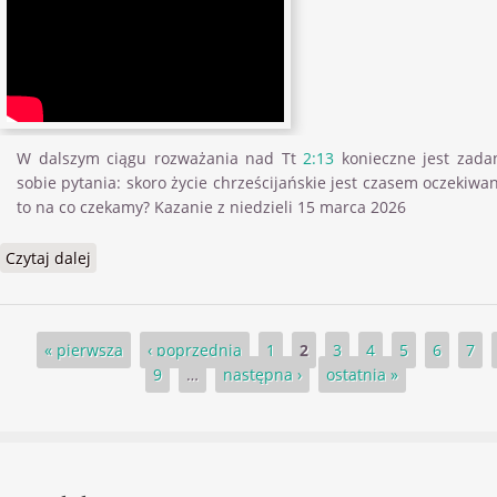
W dalszym ciągu rozważania nad Tt
2:13
konieczne jest zada
sobie pytania: skoro życie chrześcijańskie jest czasem oczekiwan
to na co czekamy? Kazanie z niedzieli 15 marca 2026
Czytaj dalej
wpis List do Tytusa: Czego oczekujemy? Tt 2:13
Strony
« pierwsza
‹ poprzednia
1
2
3
4
5
6
7
9
…
następna ›
ostatnia »