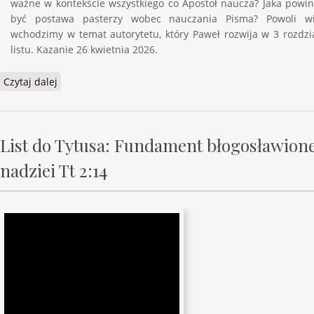
ważne w kontekście wszystkiego co Apostoł naucza? Jaka powi
być postawa pasterzy wobec nauczania Pisma? Powoli w
wchodzimy w temat autorytetu, który Paweł rozwija w 3 rozdzi
listu. Kazanie 26 kwietnia 2026.
Czytaj dalej
wpis List do Tytusa: Te rzeczy głoś! Tt 2:15
List do Tytusa: Fundament błogosławione
nadziei Tt 2:14