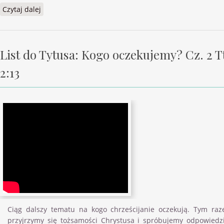
Czytaj dalej
wpis Jedną ofiarą uświęcił na zawsze Hbr 10:1-14
List do Tytusa: Kogo oczekujemy? Cz. 2 T
2:13
Ciąg dalszy tematu na kogo chrześcijanie oczekują. Tym ra
przyjrzymy się tożsamości Chrystusa i spróbujemy odpowiedz