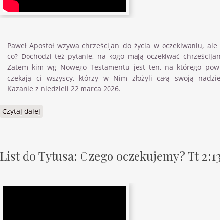
Paweł Apostoł wzywa chrześcijan do życia w oczekiwaniu, ale
co? Dochodzi też pytanie, na kogo mają oczekiwać chrześcijan
Zatem kim wg Nowego Testamentu jest ten, na którego pow
czekają ci wszyscy, którzy w Nim złożyli całą swoją nadzie
Kazanie z niedzieli 22 marca 2026.
Czytaj dalej
wpis List do Tytusa: Kogo oczekujemy? cz. 1 Tt 2:13
List do Tytusa: Czego oczekujemy? Tt 2:1