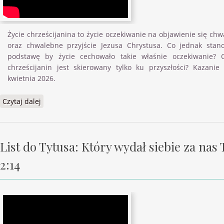
Życie chrześcijanina to życie oczekiwanie na objawienie się chw
oraz chwalebne przyjście Jezusa Chrystusa. Co jednak stan
podstawę by życie cechowało takie właśnie oczekiwanie? 
chrześcijanin jest skierowany tylko ku przyszłości? Kazanie
kwietnia 2026.
Czytaj dalej
wpis List do Tytusa: Fundament błogosławionej
nadziei Tt 2:14
List do Tytusa: Który wydał siebie za nas 
2:14