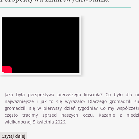
Jaka była perspektywa pierwszego kościoła? Co było dla n
najważniejsze i jak to się wyrażało? Dlaczego gromadzili si
gromadzili się w pierwszy dzień tygodnia? Co my współcześ
często tracimy sprzed naszych oczu. Kazanie z niedzi
wielkanocnej 5 kwietnia 2026.
Czytaj dalej
wpis Perspektywa zmartwychwstania