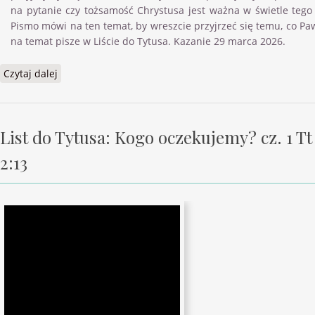
na pytanie czy tożsamość Chrystusa jest ważna w świetle tego
Pismo mówi na ten temat, by wreszcie przyjrzeć się temu, co Pa
na temat pisze w Liście do Tytusa. Kazanie 29 marca 2026.
Czytaj dalej
wpis List do Tytusa: Kogo oczekujemy? Cz. 2 Tt 2:13
List do Tytusa: Kogo oczekujemy? cz. 1 Tt
2:13