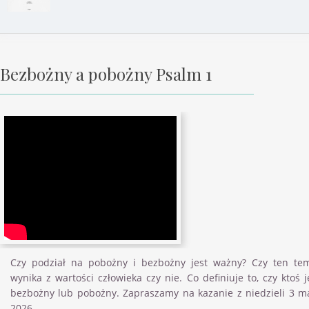
Bezbożny a pobożny Psalm 1
Czy podział na pobożny i bezbożny jest ważny? Czy ten te
wynika z wartości człowieka czy nie. Co definiuje to, czy ktoś j
bezbożny lub pobożny. Zapraszamy na kazanie z niedzieli 3 m
2026.