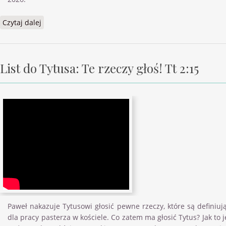
Czytaj dalej
wpis Bezbożny a pobożny Psalm 1
List do Tytusa: Te rzeczy głoś! Tt 2:15
Paweł nakazuje Tytusowi głosić pewne rzeczy, które są definiuj
dla pracy pasterza w kościele. Co zatem ma głosić Tytus? Jak to j