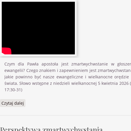
Czym dla Pawła apostoła jest zmartwychwstanie w głosze
ewangelii? Czego znakiem i zapewnieniem jest zmartwychwstan
Jakie powinno być nasze ewangeliczne i wielkanocne orędzie
świata. Słowo wstępne z niedzieli wielkanocnej 5 kwietnia 2026 
17:30-31)
Czytaj dalej
wpis Słowo wstępne: Czego zapewnieniem jest
zmartwychwstanie Chrystusa
Perspektywa zmartwychwstania