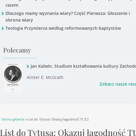
razem
Dlaczego mamy wyznania wiary? Część Pierwsza: Głoszenie i
obrona wiary
Teologia Przymierza według reformowanych baptystów
Polecamy
Jan Kalwin. Studium kształtowania kultury Zachod
Alister E. McGrath
Zobacz nasze rec
Jesteś tutaj
Strona główna
» List do Tytusa: Okazuj łagodność Tt 3:2
List do Tytusa: Okazuj łagodność Tt