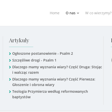
Home
O nas
W co wierzymy?
Artykuły
Ogłoszone postanowienie - Psalm 2
Szczęśliwe drogi - Psalm 1
Dlaczego mamy wyznania wiary? Część Druga: Stojąc
i walcząc razem
Dlaczego mamy wyznania wiary? Część Pierwsza:
Głoszenie i obrona wiary
Teologia Przymierza według reformowanych
baptystów