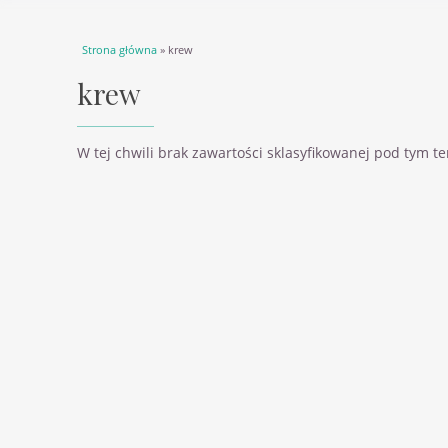
Jesteś tutaj
Strona główna
» krew
krew
W tej chwili brak zawartości sklasyfikowanej pod tym 