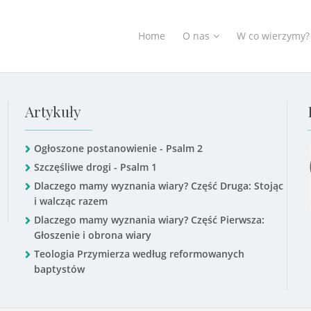
Home
O nas
W co wierzymy?
Artykuły
Ogłoszone postanowienie - Psalm 2
Szczęśliwe drogi - Psalm 1
Dlaczego mamy wyznania wiary? Część Druga: Stojąc
i walcząc razem
Dlaczego mamy wyznania wiary? Część Pierwsza:
Głoszenie i obrona wiary
Teologia Przymierza według reformowanych
baptystów