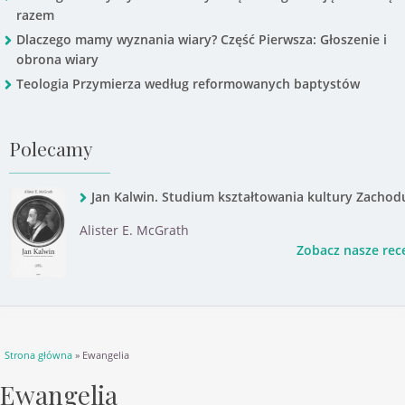
razem
Dlaczego mamy wyznania wiary? Część Pierwsza: Głoszenie i
obrona wiary
Teologia Przymierza według reformowanych baptystów
Polecamy
Jan Kalwin. Studium kształtowania kultury Zachod
Alister E. McGrath
Zobacz nasze rec
Jesteś tutaj
Strona główna
» Ewangelia
Ewangelia