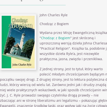
John Charles Ryle
Chodząc z Bogiem
Wydana przez Misję Ewangeliczną książka
"
Chodząc z Bogiem
" jest skróconą i
uproszczoną wersją dzieła Johna Charlesa
"Practical Religion". Książka ta, podobnie 
wszystkie dzieła Ryle’a, jest niezwykle
praktyczna, jasna, zwięzła i przenikliwa.
Z jednej strony, jest to tytuł, który warto
polecić młodym chrześcijanom będącym 
początku swojej drogi. Z drugiej strony, jest to lektura pożyteczna 
ludzi, którzy wierzą od wielu lat. Zarówno jedni jak i drudzy znajdą
niej wiele praktycznych wskazówek, w jaki sposób chrześcijanin wi
żyć. J. C. Ryle prowadzi swojego czytelnika drogą prawdy – nie
zbaczając ani w stronę liberalizmu ani legalizmu – pokazując głębi
Ewangelii, znaczenie środków łaski, oraz wpływ jaki na życie człowi