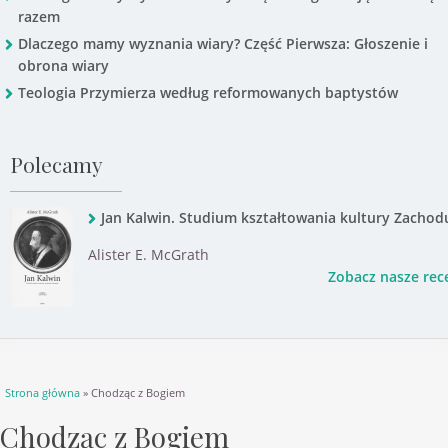
razem
Dlaczego mamy wyznania wiary? Część Pierwsza: Głoszenie i
obrona wiary
Teologia Przymierza według reformowanych baptystów
Polecamy
Jan Kalwin. Studium kształtowania kultury Zachod
Alister E. McGrath
Zobacz nasze rec
Jesteś tutaj
Strona główna
» Chodząc z Bogiem
Chodząc z Bogiem