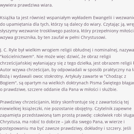
wywiera prawdziwa wiara.
Książka ta jest również wspaniałym wykładem Ewangelii i wezwan
do upamiętania dla tych, którzy są dalecy do wiary. Czytając ją, wr
słyszymy wezwanie troskliwego pastora, który przepełniony miłośc
wzywa grzesznika, by ten zaufał w pełni Chrystusowi.
J. C. Ryle był wielkim wrogiem religii obłudnej i nominalnej, nazywa
"kościelnictwem". Nie może więc dziwić, że obraz religii
chrześcijańskiej wyłaniający się z tego dziełka, jest obrazem religii ł
Autor wzywa chrześcijan, by odpowiadali w sposób praktyczny na ł
Bożą i wydawali owoc stokrotny. Artykuły zawarte w "Chodząc z
Bogiem", są opartym na wielkich doktrynach Pisma Świętego błag
o prawdziwe, szczere oddanie dla Pana w miłości i służbie.
Prawdziwy chrześcijanin, który skonfrontuje się z zawartością tej
niewielkiej książeczki, nie pozostanie obojętny. Czytelnik zapewne
zapamięta przedstawioną tam prostą prawdę: cokolwiek robi sługa
Chrystusa, ma robić to dobrze – jak dla swego Pana, w wierze i
postępowaniu ma być zawsze prawdziwy, dokładny i szczery. Jeśli