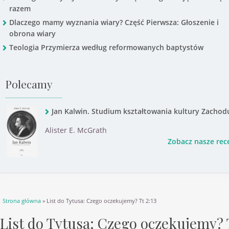
razem
Dlaczego mamy wyznania wiary? Część Pierwsza: Głoszenie i
obrona wiary
Teologia Przymierza według reformowanych baptystów
Polecamy
Jan Kalwin. Studium kształtowania kultury Zachod
Alister E. McGrath
Zobacz nasze rec
Jesteś tutaj
Strona główna
» List do Tytusa: Czego oczekujemy? Tt 2:13
List do Tytusa: Czego oczekujemy? 