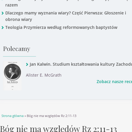
razem
Dlaczego mamy wyznania wiary? Część Pierwsza: Głoszenie i
obrona wiary
Teologia Przymierza według reformowanych baptystów
Polecamy
Jan Kalwin. Studium kształtowania kultury Zachod
Alister E. McGrath
Zobacz nasze rec
Jesteś tutaj
Strona główna
» Bóg nie ma względów Rz 2:11-13
Bóg nie ma względów Rz 2:11-13