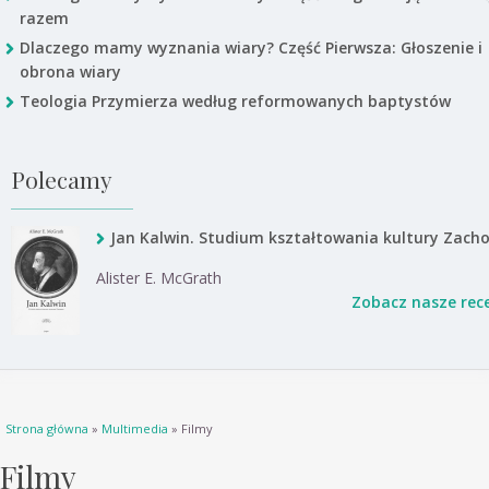
razem
Dlaczego mamy wyznania wiary? Część Pierwsza: Głoszenie i
obrona wiary
Teologia Przymierza według reformowanych baptystów
Polecamy
Jan Kalwin. Studium kształtowania kultury Zach
Alister E. McGrath
Zobacz nasze rec
Jesteś tutaj
Strona główna
»
Multimedia
» Filmy
Filmy