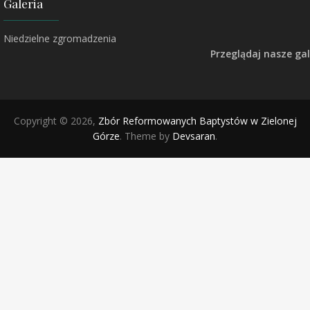
Galeria
Niedzielne zgromadzenia
Przeglądaj nasze gal
Copyright © 2026,
Zbór Reformowanych Baptystów w Zielonej
Górze
. Theme by
Devsaran
.