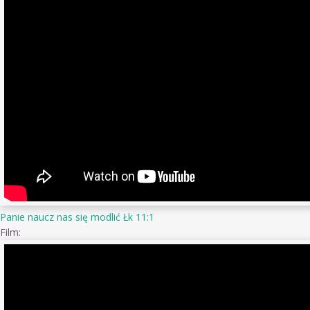
Panie naucz nas się modlić Łk 11:1
Film: