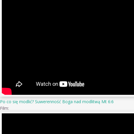
Po co się modlić? Suwerenność Boga nad modlitwą Mt 6:6
Film: