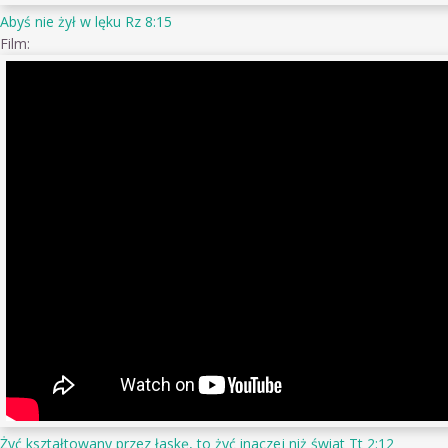
Abyś nie żył w lęku Rz 8:15
Film:
Żyć kształtowany przez łaskę, to żyć inaczej niż świat Tt 2:12