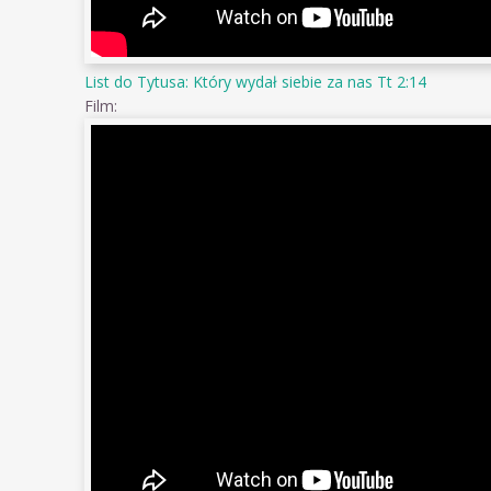
List do Tytusa: Który wydał siebie za nas Tt 2:14
Film: