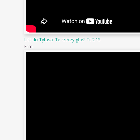
List do Tytusa: Te rzeczy głoś! Tt 2:15
Film: