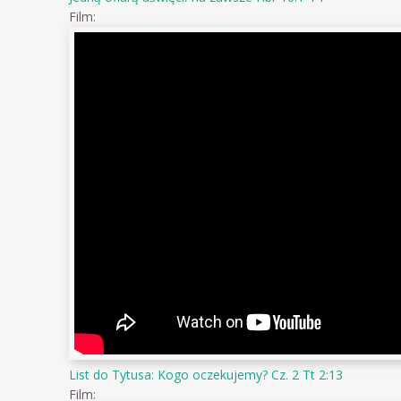
Film:
List do Tytusa: Kogo oczekujemy? Cz. 2 Tt 2:13
Film: