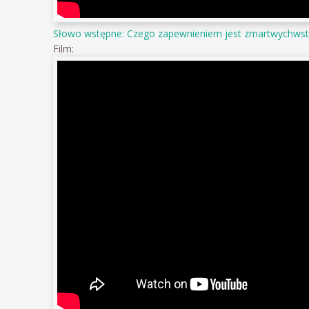
Słowo wstępne: Czego zapewnieniem jest zmartwychwst
Film: