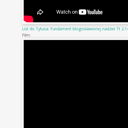
List do Tytusa: Fundament błogosławionej nadziei Tt 2:1
Film: