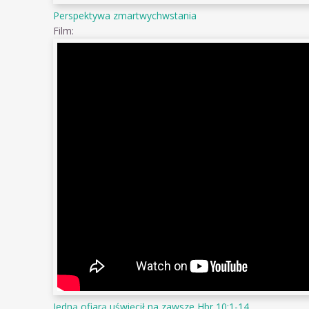
Perspektywa zmartwychwstania
Film:
Jedną ofiarą uświęcił na zawsze Hbr 10:1-14