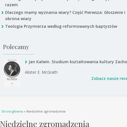
razem
Dlaczego mamy wyznania wiary? Część Pierwsza: Głoszenie i
obrona wiary
Teologia Przymierza według reformowanych baptystów
Polecamy
Jan Kalwin. Studium kształtowania kultury Zach
Alister E. McGrath
Zobacz nasze rec
Jesteś tutaj
Strona główna
» Niedzielne zgromadzenia
Niedzielne zgromadzenia